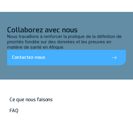
Collaborez avec nous
Nous travaillons à renforcer la pratique de la définition de
priorités fondée sur des données et les preuves en
matière de santé en Afrique.
Contactez-nous
Accueil
Ce que nous faisons
FAQ
À propos de