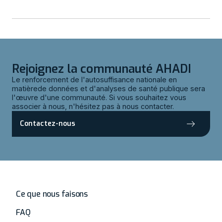
Rejoignez la communauté AHADI
Le renforcement de l'autosuffisance nationale en
matièrede données et d'analyses de santé publique sera
l'œuvre d'une communauté. Si vous souhaitez vous
associer à nous, n'hésitez pas à nous contacter.
Contactez-nous
Accueil
Ce que nous faisons
FAQ