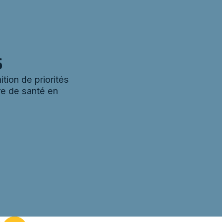
s
ition de priorités
re de santé en