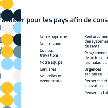
ravailler pour les pays afin de con
ortes
cueil
À propos de
Analyse
 que nous
Renforcemen
Notre approche
isons
des système
Nos travaux
de santé
Q
Où nous
Programmes
travaillons
de lutte cont
Notre équipe
les maladies
Carrières
Urgences
sanitaires
Nouvelles et
événements
Recherche et
innovation
Penser au fu