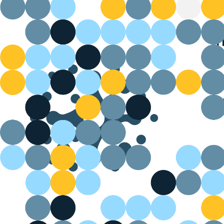
T
f
Ac
Ce
fa
FA